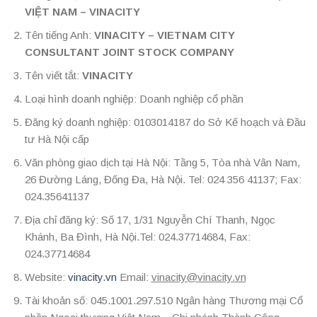
VIỆT NAM
– VINACITY
Tên tiếng Anh:
VINACITY – VIETNAM CITY
CONSULTANT JOINT STOCK COMPANY
Tên viết tắt:
VINACITY
Loại hình doanh nghiệp: Doanh nghiệp cổ phần
Đăng ký doanh nghiệp: 0103014187 do Sở Kế hoạch và Đầu
tư Hà Nội cấp
Văn phòng giao dịch tại Hà Nội: Tầng 5, Tòa nhà Vân Nam,
26 Đường Láng, Đống Đa, Hà Nội. Tel: 024 356 41137; Fax:
024.35641137
Địa chỉ đăng ký: Số 17, 1/31 Nguyễn Chí Thanh, Ngọc
Khánh, Ba Đình, Hà Nội.Tel: 024.37714684, Fax:
024.37714684
Website:
vinacity.vn
Email:
vinacity@
vinacity.
vn
Tài khoản số: 045.1001.297.510 Ngân hàng Thương mại Cổ